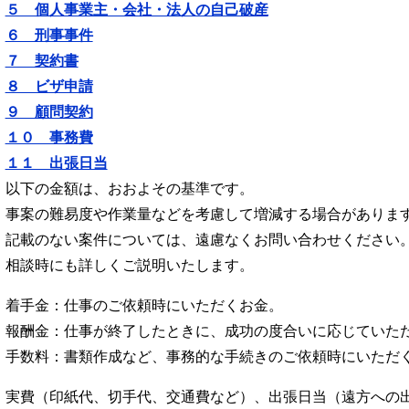
５ 個人事業主・会社・法人の自己破産
６ 刑事事件
７ 契約書
８ ビザ申請
９ 顧問契約
１０ 事務費
１１ 出張日当
以下の金額は、おおよその基準です。
事案の難易度や作業量などを考慮して増減する場合がありま
記載のない案件については、遠慮なくお問い合わせください
相談時にも詳しくご説明いたします。
着手金：仕事のご依頼時にいただくお金。
報酬金：仕事が終了したときに、成功の度合いに応じていた
手数料：書類作成など、事務的な手続きのご依頼時にいただ
実費（印紙代、切手代、交通費など）、出張日当（遠方への