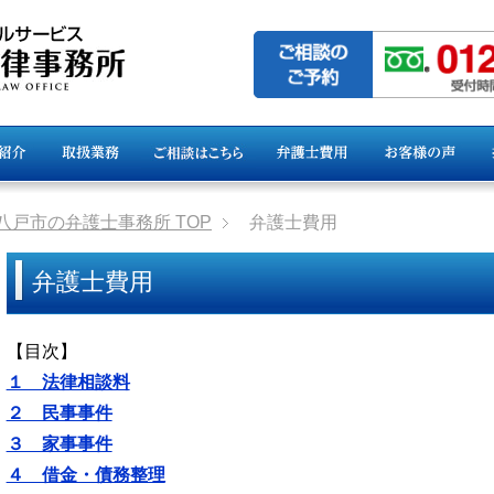
県八戸市の弁護士事務所
TOP
弁護士費用
弁護士費用
【目次】
１ 法律相談料
２ 民事事件
３ 家事事件
４ 借金・債務整理