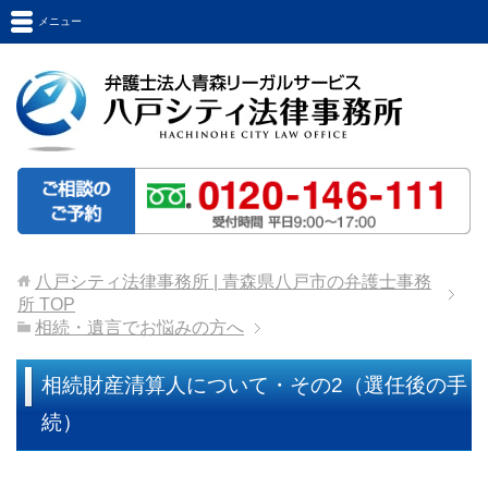
メニュー
八戸シティ法律事務所 | 青森県八戸市の弁護士事務
所
TOP
相続・遺言でお悩みの方へ
相続財産清算人について・その2（選任後の手
続）