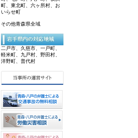
町、東北町、六ヶ所村、お
いらせ町
その他青森県全域
二戸市、久慈市、一戸町、
軽米町、九戸村、野田村、
洋野町、普代村