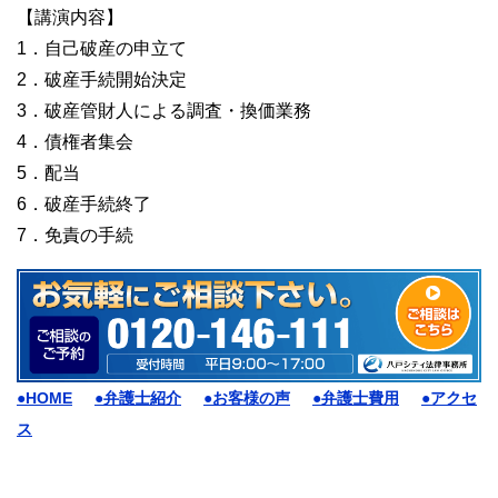
【講演内容】
1．自己破産の申立て
2．破産手続開始決定
3．破産管財人による調査・換価業務
4．債権者集会
5．配当
6．破産手続終了
7．免責の手続
●HOME
●弁護士紹介
●お客様の声
●弁護士費用
●アクセ
ス