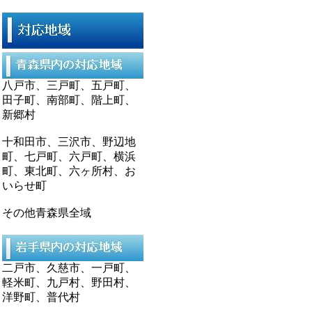
八戸市、三戸町、五戸町、
田子町、南部町、階上町、
新郷村
十和田市、三沢市、野辺地
町、七戸町、六戸町、横浜
町、東北町、六ヶ所村、お
いらせ町
その他青森県全域
二戸市、久慈市、一戸町、
軽米町、九戸村、野田村、
洋野町、普代村