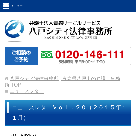
メニュー
八戸シティ法律事務所 | 青森県八戸市の弁護士事務
所
TOP
ニュースレター
ニュースレターＶｏｌ．２０（２０１５年１
１月）
（PDF 543kb）