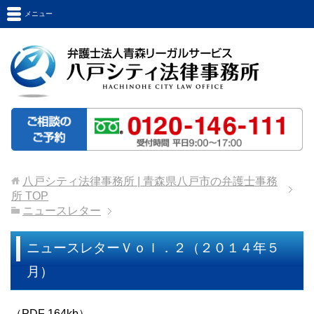
メニュー
八戸シティ法律事務所 | 青森県八戸市の弁護士事務
所
TOP
ニュースレター
ニュースレターＶｏｌ．２（２０１４年５
月）
（PDF 164kb）